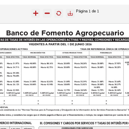
Página
de
1
1