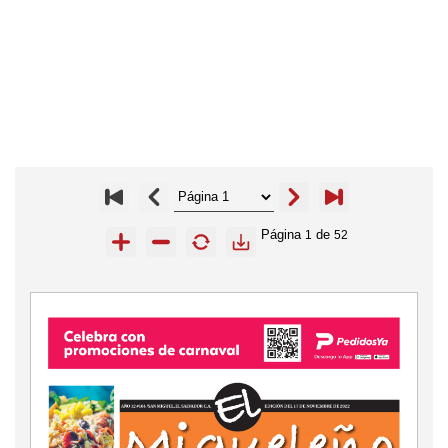
Página
de
1
52