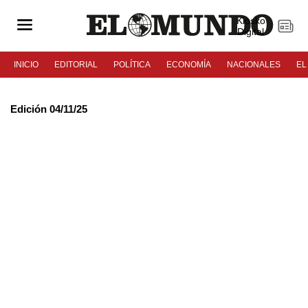
Kiosko
Digital
INICIO
EDITORIAL
POLÍTICA
ECONOMÍA
NACIONALES
EL
Edición 04/11/25